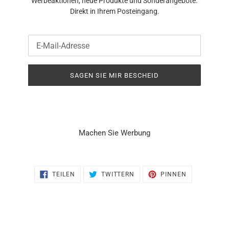
Werbeaktionen, neue Produkte und Sonderangebote.
Direkt in Ihrem Posteingang.
E-
Mail
SAGEN SIE MIR BESCHEID
Machen Sie Werbung
AUF
AUF
AUF
TEILEN
TWITTERN
PINNEN
FACEBOOK
TWITTER
PINTEREST
TEILEN
TWITTERN
PINNEN